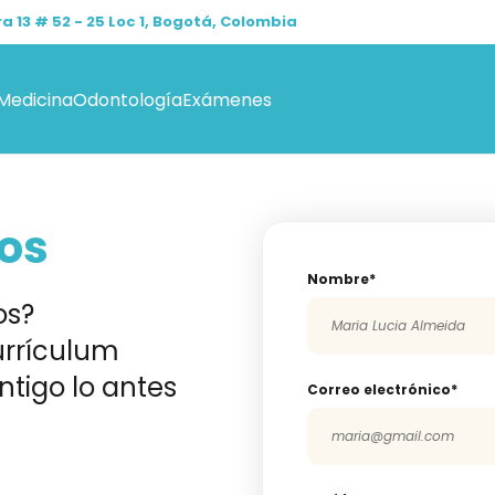
a 13 # 52 - 25 Loc 1, Bogotá, Colombia
Medicina
Odontología
Exámenes
ros
Nombre*
os?
currículum
tigo lo antes
Correo electrónico*